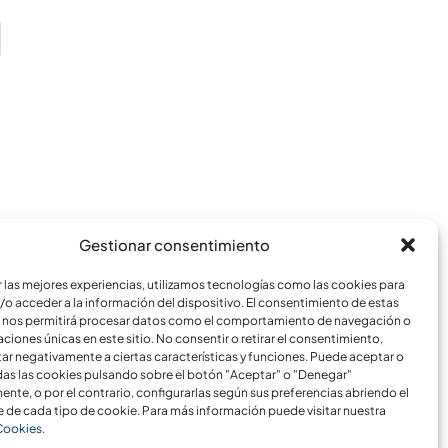
Gestionar consentimiento
r las mejores experiencias, utilizamos tecnologías como las cookies para
/o acceder a la información del dispositivo. El consentimiento de estas
 nos permitirá procesar datos como el comportamiento de navegación o
caciones únicas en este sitio. No consentir o retirar el consentimiento,
ar negativamente a ciertas características y funciones. Puede aceptar o
das las cookies pulsando sobre el botón "Aceptar" o "Denegar"
nte, o por el contrario, configurarlas según sus preferencias abriendo el
 de cada tipo de cookie. Para más información puede visitar nuestra
 Cookies
.