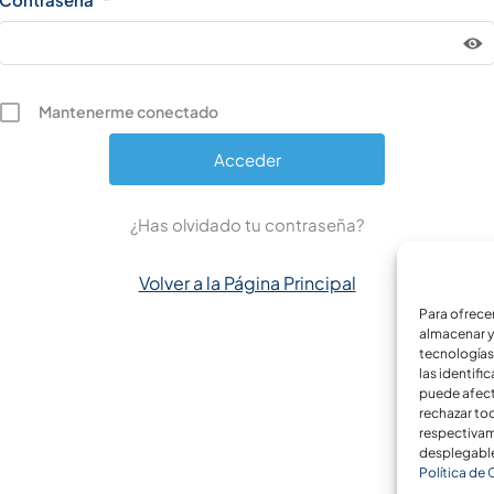
Mantenerme conectado
¿Has olvidado tu contraseña?
Volver a la Página Principal
Para ofrece
almacenar y
tecnologías
las identifi
puede afect
rechazar to
respectivame
desplegable
Política de