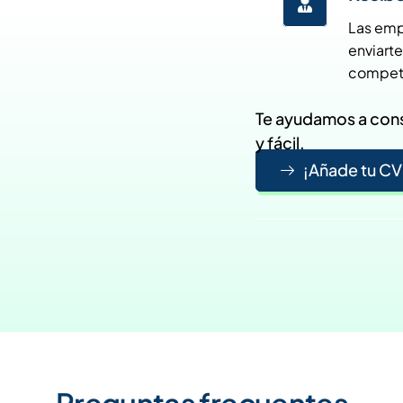
Las emp
enviart
compete
Te ayudamos a cons
y fácil.
¡Añade tu CV
Preguntas frecuentes