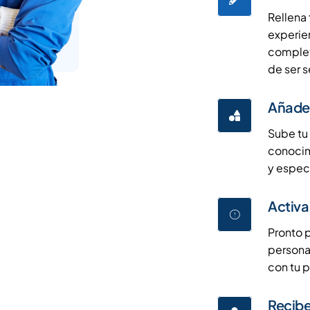
Rellena 
experien
complet
de ser 
Añade 
Sube tu 
conocim
y especi
Activa
Pronto p
persona
con tu p
Recibe