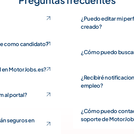
¿Puedo editar mi perf
creado?
e como candidato?
¿Cómo puedo buscar
il en MotorJobs.es?
¿Recibiré notificacio
empleo?
 al portal?
¿Cómo puedo contact
soporte de MotorJob
tán seguros en