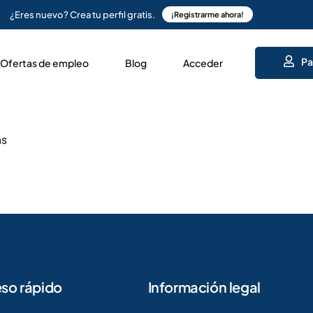
¿Eres nuevo? Crea tu perfil gratis.
¡Registrarme ahora!
Pa
Ofertas de empleo
Blog
Acceder
ás
so rápido
Información legal