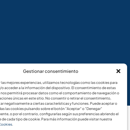
Gestionar consentimiento
r las mejores experiencias, utilizamos tecnologías como las cookies para
/o acceder a la información del dispositivo. El consentimiento de estas
 nos permitirá procesar datos como el comportamiento de navegación o
caciones únicas en este sitio. No consentir o retirar el consentimiento,
ar negativamente a ciertas características y funciones. Puede aceptar o
das las cookies pulsando sobre el botón "Aceptar" o "Denegar"
nte, o por el contrario, configurarlas según sus preferencias abriendo el
 de cada tipo de cookie. Para más información puede visitar nuestra
 Cookies
.