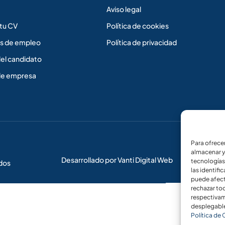
Aviso legal
tu CV
Política de cookies
s de empleo
Política de privacidad
del candidato
de empresa
Para ofrece
almacenar y
Desarrollado por Vanti Digital Web
tecnologías
dos
las identifi
puede afect
rechazar to
respectivame
desplegable
Política de