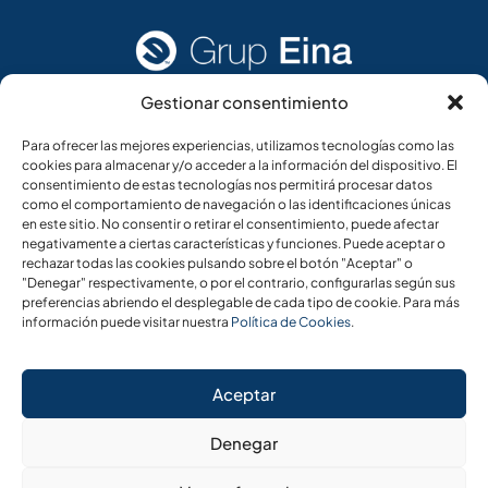
Gestionar consentimiento
Acceso rápido
Información legal
Para ofrecer las mejores experiencias, utilizamos tecnologías como las
cookies para almacenar y/o acceder a la información del dispositivo. El
Home
Aviso legal
consentimiento de estas tecnologías nos permitirá procesar datos
como el comportamiento de navegación o las identificaciones únicas
Añade tu CV
Política de cookies
en este sitio. No consentir o retirar el consentimiento, puede afectar
negativamente a ciertas características y funciones. Puede aceptar o
Ofertas de empleo
Política de privacidad
rechazar todas las cookies pulsando sobre el botón "Aceptar" o
Panel del candidato
"Denegar" respectivamente, o por el contrario, configurarlas según sus
preferencias abriendo el desplegable de cada tipo de cookie. Para más
Panel de empresa
información puede visitar nuestra
Política de Cookies
.
Aceptar
Denegar