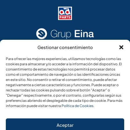
Gestionar consentimiento
Acceso rápido
Información legal
Para ofrecer las mejores experiencias, utilizamos tecnologías como las
cookies para almacenar y/o acceder a la información del dispositivo. El
Home
Aviso legal
consentimiento de estas tecnologías nos permitirá procesar datos
como el comportamiento de navegación o las identificaciones únicas
Añade tu CV
Política de cookies
en este sitio. No consentir o retirar el consentimiento, puede afectar
negativamente a ciertas características y funciones. Puede aceptar o
Ofertas de empleo
Política de privacidad
rechazar todas las cookies pulsando sobre el botón "Aceptar" o
Panel del candidato
"Denegar" respectivamente, o por el contrario, configurarlas según sus
preferencias abriendo el desplegable de cada tipo de cookie. Para más
Panel de empresa
información puede visitar nuestra
Política de Cookies
.
Aceptar