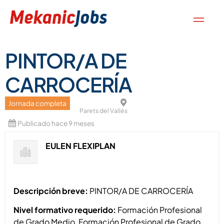
PINTOR/A DE
CARROCERÍA
Jornada completa
Parets del Vallés
Publicado hace 9 meses
EULEN FLEXIPLAN
Descripción breve:
PINTOR/A DE CARROCERÍA
Nivel formativo requerido:
Formación Profesional
de Grado Medio, Formación Profesional de Grado