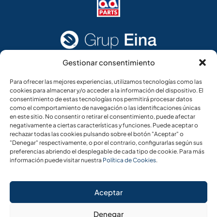
Gestionar consentimiento
Acceso rápido
Información legal
Para ofrecer las mejores experiencias, utilizamos tecnologías como las
cookies para almacenar y/o acceder a la información del dispositivo. El
Home
Aviso legal
consentimiento de estas tecnologías nos permitirá procesar datos
como el comportamiento de navegación o las identificaciones únicas
Añade tu CV
Política de cookies
en este sitio. No consentir o retirar el consentimiento, puede afectar
negativamente a ciertas características y funciones. Puede aceptar o
Ofertas de empleo
Política de privacidad
rechazar todas las cookies pulsando sobre el botón "Aceptar" o
Panel del candidato
"Denegar" respectivamente, o por el contrario, configurarlas según sus
preferencias abriendo el desplegable de cada tipo de cookie. Para más
Panel de empresa
información puede visitar nuestra
Política de Cookies
.
Aceptar
Denegar