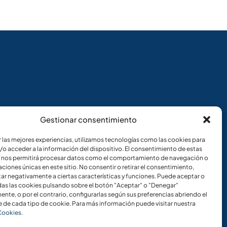
Gestionar consentimiento
r las mejores experiencias, utilizamos tecnologías como las cookies para
/o acceder a la información del dispositivo. El consentimiento de estas
 nos permitirá procesar datos como el comportamiento de navegación o
caciones únicas en este sitio. No consentir o retirar el consentimiento,
ar negativamente a ciertas características y funciones. Puede aceptar o
das las cookies pulsando sobre el botón "Aceptar" o "Denegar"
nte, o por el contrario, configurarlas según sus preferencias abriendo el
 de cada tipo de cookie. Para más información puede visitar nuestra
 Cookies
.