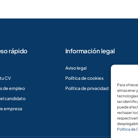
so rápido
Información legal
Aviso legal
tu CV
Política de cookies
Para ofrece
s de empleo
Política de privacidad
almacenar y
tecnologías
del candidato
las identifi
puede afect
de empresa
rechazar to
respectivame
desplegable
Política de